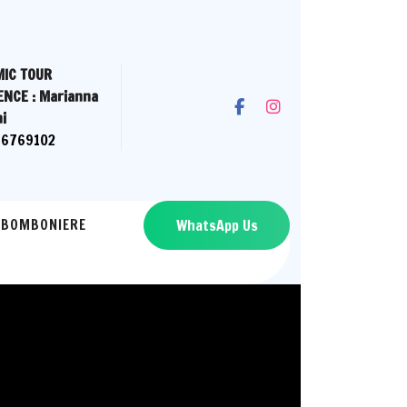
IC TOUR
ENCE : Marianna
i
66769102
BOMBONIERE
WhatsApp Us