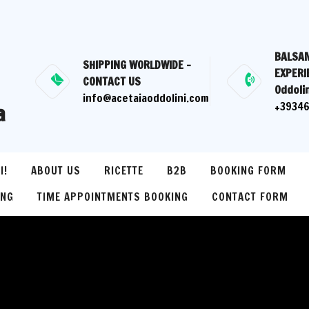
BALSAM
SHIPPING WORLDWIDE -
EXPERI
CONTACT US
Oddolin
info@acetaiaoddolini.com
a
+3934
I!
ABOUT US
RICETTE
B2B
BOOKING FORM
ING
TIME APPOINTMENTS BOOKING
CONTACT FORM