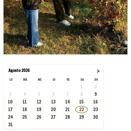
›
Agosto
2026
LU
MA
ME
GI
VE
SA
DO
1
2
3
4
5
6
7
8
9
10
11
12
13
14
15
16
·
17
18
19
20
21
22
23
24
25
26
27
28
29
30
31