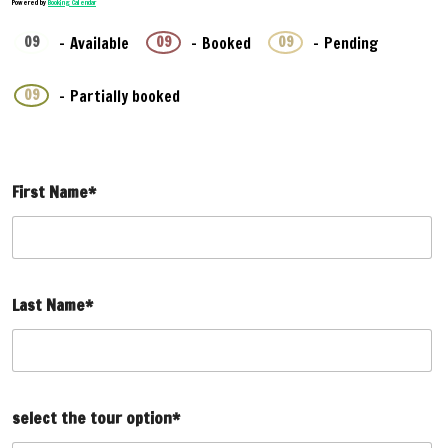
Powered by
Booking Calendar
09
09
09
-
Available
-
Booked
-
Pending
·
09
-
Partially booked
First Name*
Last Name*
select the tour option*