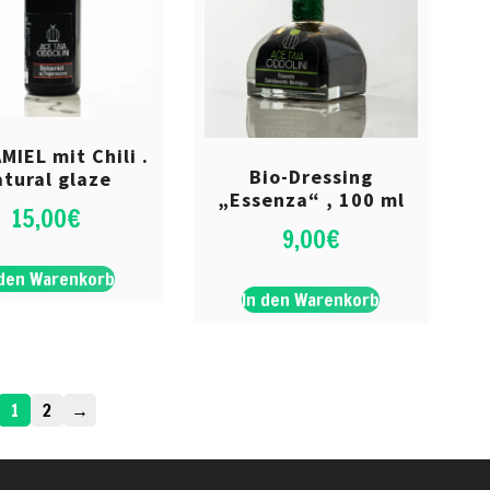
MIEL mit Chili .
Bio-Dressing
atural glaze
„Essenza“ , 100 ml
15,00
€
9,00
€
 den Warenkorb
In den Warenkorb
1
2
→