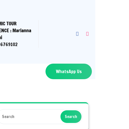
IC TOUR
ENCE : Marianna
i
66769102
WhatsApp Us
Search