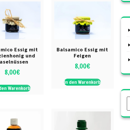
amico Essig mit
Balsamico Essig mit
zienhonig und
Feigen
aselnüssen
8,00
€
8,00
€
In den Warenkorb
 den Warenkorb