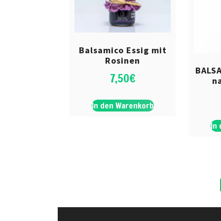
Balsamico Essig mit
Rosinen
BALSA
7,50
€
n
In den Warenkorb
In