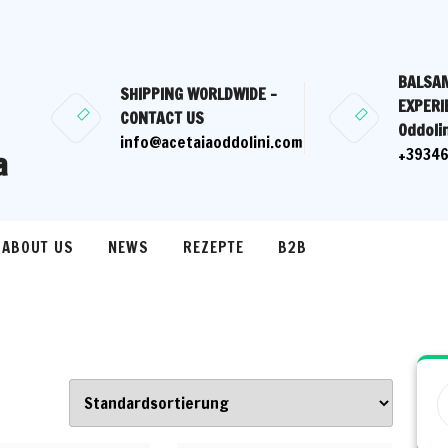
BALSAM
SHIPPING WORLDWIDE -
EXPERI
CONTACT US
Oddolin
info@acetaiaoddolini.com
a
+3934
ABOUT US
NEWS
REZEPTE
B2B